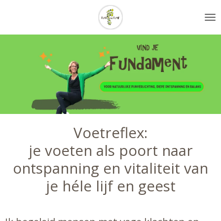
Ga
direct
naar
de
hoofdinhoud
Voetreflex:
je voeten als poort naar
ontspanning en vitaliteit van
je héle lijf en geest