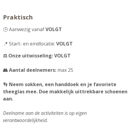
Praktisch
🕒 Aanwezig vanaf
VOLGT
📍 Start- en eindlocatie:
VOLGT
⚖️ Onze uitwisseling: VOLGT
👥 Aantal deelnemers:
max 25
👣
Neem sokken, een handdoek en je favoriete
theeglas mee. D
oe makkelijk uittrekbare schoenen
aan.
Deelname aan de activiteiten is op eigen
verantwoordelijkheid.