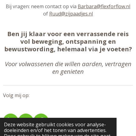
Bij vragen: neem contact op via
Barbara@flexforflow.nl
of
Ruud@zijpaadjes.nl
Ben jij klaar voor een verrassende reis
vol beweging, ontspanning en
bewustwording, helemaal via je voeten?
Voor volwassenen die willen aarden, vertragen
en genieten
Volg mij op:
L
I
F
Deze website gebruikt cookies voor analyse-
doeleinden en/of het tonen van advertenties.
i
n
a
2016 - 2025 Flex for flow Voetreflexpraktijk